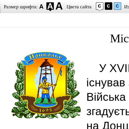
Размер шрифта:
Цвета сайта
И
Міс
У XVII
існував
Війська
згадуєт
на Донці