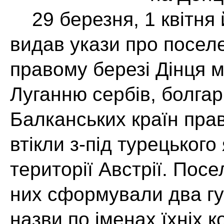
29 березня, 1 квітня 
видав укази про поселе
правому березі Дінця 
Луганню сербів, болгар,
Балканських країн пра
втікли з-під турецьког
території Австрії. Посе
них сформували два гу
назви по іменах їхніх