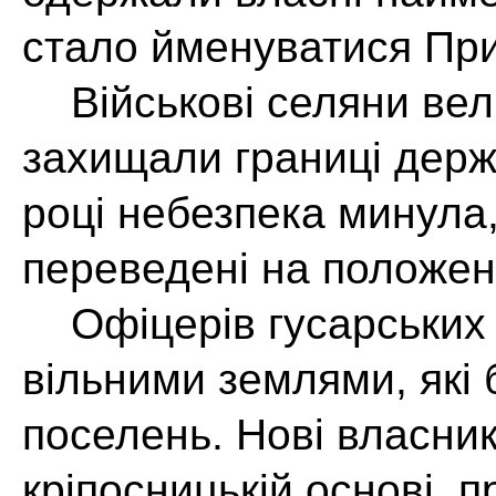
стало йменуватися При
Військові селяни вели
захищали границі держа
році небезпека минула,
переведені на положен
Офіцерів гусарських 
вільними землями, які 
поселень. Нові власни
кріпосницькій основі, 