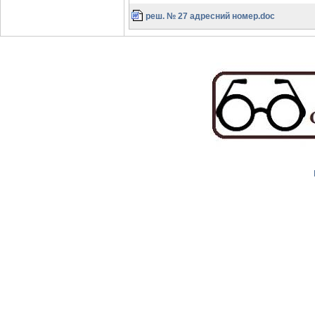
реш. № 27 адресний номер.doc